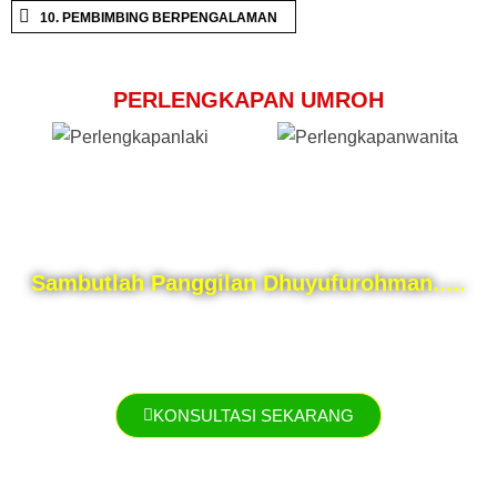
10. PEMBIMBING BERPENGALAMAN
PERLENGKAPAN UMROH
Sambutlah Panggilan Dhuyufurohman.....
” Dan belanjakanlah (harta bendamu) di Jalan Allah SWT dan janganlah
kamu menjatuhkan dirimu sendiri ke dalam kebinasaan. Dan
sempurnakanlah Ibadah Haji dan Umrah Karena Allah SWT “
KONSULTASI SEKARANG