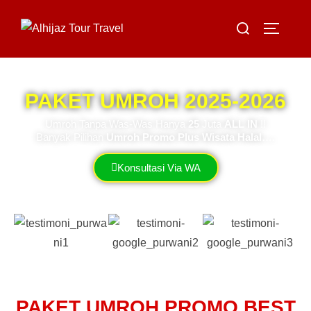
PAKET UMROH 2025-2026
Umroh Tanpa Was-Was Hanya
25
Juta
ALL IN
!!
Banyak Pilihan
Umroh Promo Plus Wisata Halal….
Konsultasi Via WA
PAKET UMROH PROMO BEST